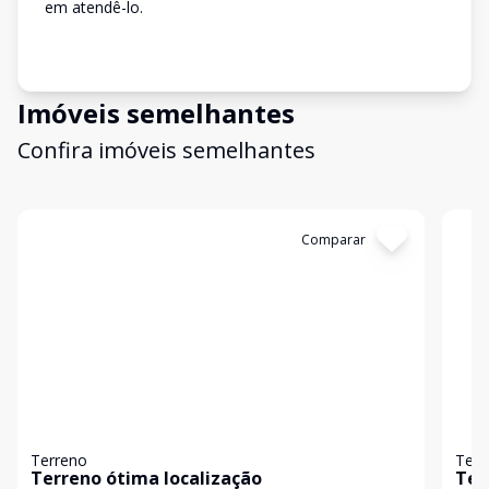
em atendê-lo.
Imóveis semelhantes
Confira imóveis semelhantes
Cód:
16710
Comparar
Có
Terreno
Terr
Terreno ótima localização
Ter