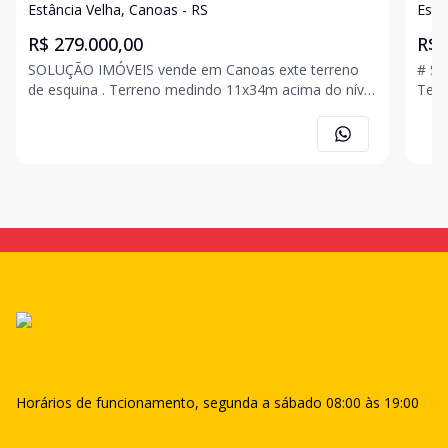
Estância Velha, Canoas - RS
Estâ
R$ 279.000,00
R$ 
SOLUÇÃO IMÓVEIS vende em Canoas exte terreno
# S
de esquina . Terreno medindo 11x34m acima do nível
Terr
da rua.(aclive) Ótimo para ponto comercial, ou
Cano
construção de sobrados. No Bairro Estancia Velha.
terr
Canoas. Próximo Av Santos Ferreira. Aceita
urba
apartamento até 150
pavi
Horários de funcionamento, segunda a sábado 08:00 às 19:00