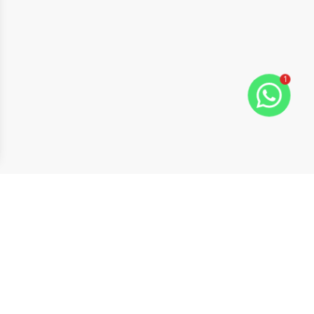
1
ide
t slide
Cód:
20234
Comparar