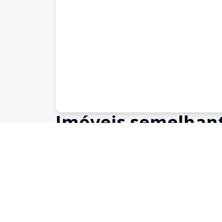
Imóveis semelhan
Confira imóveis semelhantes
Cód:
14326
Comparar