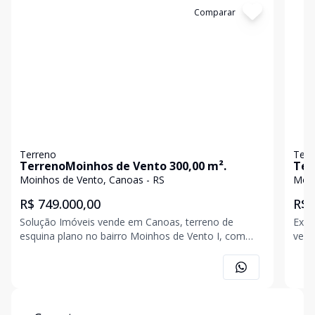
Cód:
14326
Comparar
Có
Terreno
Terr
TerrenoMoinhos de Vento 300,00 m².
Ter
Can
Moinhos de Vento, Canoas - RS
Moin
R$ 749.000,00
R$ 
Solução Imóveis vende em Canoas, terreno de
Exce
esquina plano no bairro Moinhos de Vento I, com
vend
área superficial de 300,00m², medindo 12,00m x
de 2
25,00m, orientação solar privilegiada, bairro classe
viab
média alta, muito próximo do Park Shopping Canoas
de d
e Parque Getú