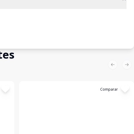
tes
Previous sl
Nex
Cód:
14791
Comparar