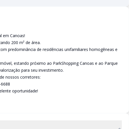
al em Canoas!
zando 200 m² de área.
 com predominância de residências unifamiliares homogêneas e
o imóvel, estando próximo ao ParkShopping Canoas e ao Parque
 valorização para seu investimento.
de nossos corretores:
2-6688
elente oportunidade!