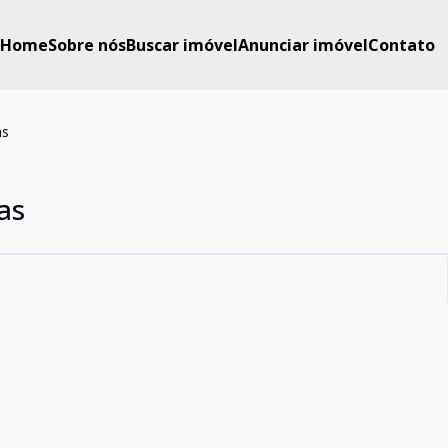
Home
Sobre nós
Buscar imóvel
Anunciar imóvel
Contato
as
as