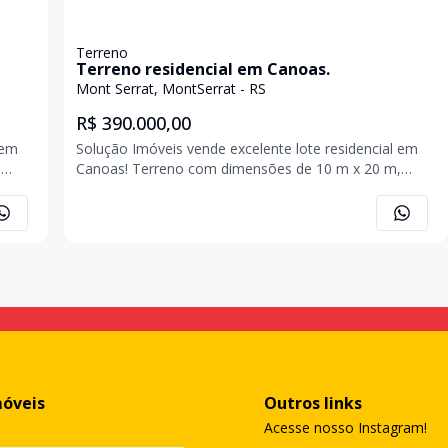
Terreno
Terreno residencial em Canoas.
Mont Serrat, MontSerrat - RS
R$ 390.000,00
 em
Solução Imóveis vende excelente lote residencial em
,
Canoas! Terreno com dimensões de 10 m x 20 m,
irro
totalizando 200 m² de área. Localizado em um bairro
de classe média alta, com predominância de
o
residências unifamiliares homogêneas e em pleno
desenvolvime
móveis
Outros links
Acesse nosso Instagram!