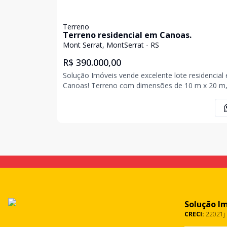
Terreno
Terreno residencial em Canoas.
Mont Serrat, MontSerrat - RS
R$ 390.000,00
Solução Imóveis vende excelente lote residencial
Canoas! Terreno com dimensões de 10 m x 20 m
totalizando 200 m² de área. Localizado em um ba
de classe média alta, com predominância de
residências unifamiliares homogêneas e em plen
desenvolvime
Solução I
CRECI:
22021j