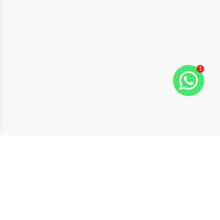
1
ide
t slide
Cód:
18963
Comparar