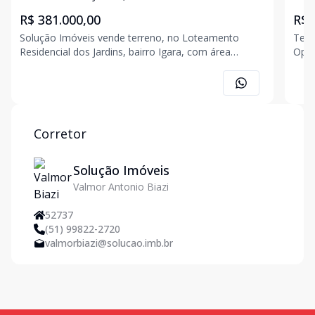
R$ 381.000,00
R$ 
Solução Imóveis vende terreno, no Loteamento
Terr
Residencial dos Jardins, bairro Igara, com área
Opor
superficial de 200,00m2, medindo 10,00m x 20,00m.
idea
Esse terreno está localizado em uma região
terre
residencial, próximo ao Park Shopping, possui
das 
conveniências próximas
cida
Corretor
Solução Imóveis
Valmor Antonio Biazi
52737
(51) 99822-2720
valmorbiazi@solucao.imb.br