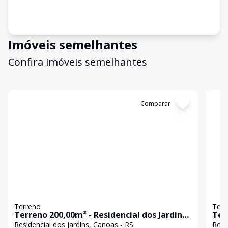
Imóveis semelhantes
Confira imóveis semelhantes
Cód:
20545
Comparar
Có
Terreno
Terr
Terreno 200,00m² - Residencial dos Jardins -
Ter
Canoas/RS.
Residencial dos Jardins, Canoas - RS
Resi