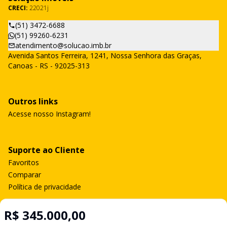
CRECI:
22021j
(51) 3472-6688
(51) 99260-6231
atendimento@solucao.imb.br
Avenida Santos Ferreira, 1241, Nossa Senhora das Graças,
Canoas - RS - 92025-313
Outros links
Acesse nosso Instagram!
Suporte ao Cliente
Favoritos
Comparar
Política de privacidade
R$ 345.000,00
Imobiliária Certificada: