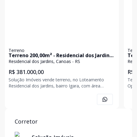
Terreno
Terr
Terreno 200,00m² - Residencial dos Jardins -
Ter
Canoas/RS.
Residencial dos Jardins, Canoas - RS
Resi
R$ 381.000,00
R$ 
Solução Imóveis vende terreno, no Loteamento
Terr
Residencial dos Jardins, bairro Igara, com área
Opor
superficial de 200,00m2, medindo 10,00m x 20,00m.
idea
Esse terreno está localizado em uma região
terre
residencial, próximo ao Park Shopping, possui
das 
conveniências próximas
cida
Corretor