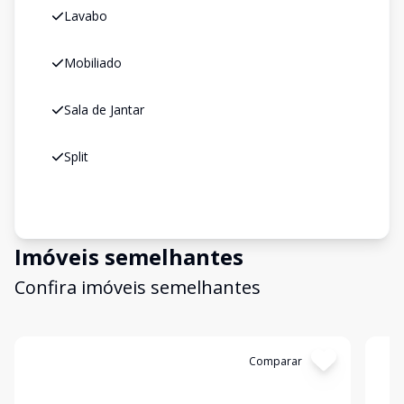
Lavabo
Mobiliado
Sala de Jantar
Split
Imóveis semelhantes
Confira imóveis semelhantes
Cód:
17654
Comparar
Có