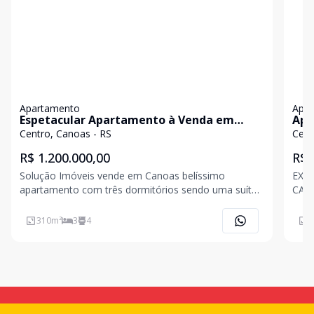
Apartamento
Apa
Espetacular Apartamento à Venda em
Apa
Canoas
suí
Centro, Canoas - RS
Cent
R$ 1.200.000,00
R$ 
Solução Imóveis vende em Canoas belíssimo
EXC
apartamento com três dormitórios sendo uma suíte,
CANO
dois closets, dependência de empregada com
proj
banheiro auxiliar, cozinha com churrasqueira e um
e lo
310
m²
3
4
1
amplo terraço, área de serviço, despensa, living três
Cano
ambientes com mu
shop