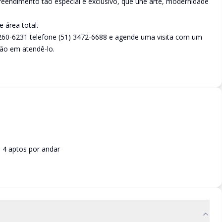
endimento tão especial e exclusivo, que une arte, modernidade
 área total.
260-6231 telefone (51) 3472-6688 e agende uma visita com um
ão em atendê-lo.
- 4 aptos por andar