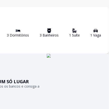
3
Dormitório
s
3
Banheiro
s
1
Suíte
1
Vaga
UM SÓ LUGAR
s os bancos e consiga a