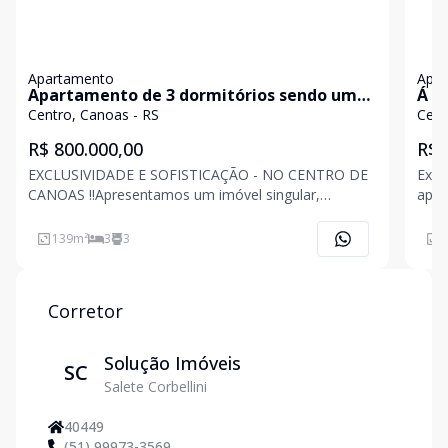
Apartamento
Apa
Apartamento de 3 dormitórios sendo uma
Á v
suíte master no centro de Canoas
uma
Centro, Canoas - RS
Cent
R$ 800.000,00
R$ 
EXCLUSIVIDADE E SOFISTICAÇÃO - NO CENTRO DE
Exce
CANOAS !!Apresentamos um imóvel singular,
apartam
projetado para quem valoriza conforto, sofisticação
suít
e localização privilegiada. Situado no coração de
de j
139
m²
3
3
1
Canoas, este apartamento oferece fácil acesso a
sepa
shopping centers, c
imóv
Corretor
Solução Imóveis
SC
Salete Corbellini
40449
(51) 99973-3569