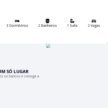
3
Dormitório
s
2
Banheiro
s
1
Suíte
2
Vaga
s
UM SÓ LUGAR
s os bancos e consiga a