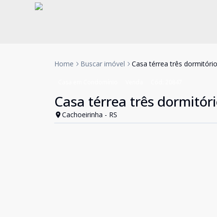
Home
Buscar imóvel
Casa térrea três dormitór
Casa em Condomínio
Venda
Cód:
20847
Casa térrea três dormitó
Cachoeirinha - RS