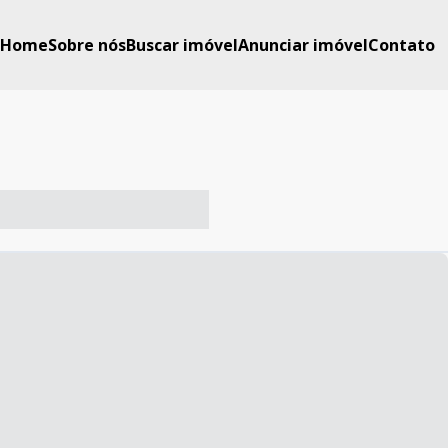
Home
Sobre nós
Buscar imóvel
Anunciar imóvel
Contato
-- ----- ----- --- ------