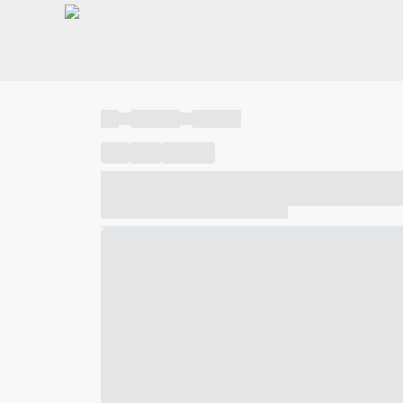
----
----- -----
----- -----
----
-----
---- ------
----- ----- -- ------ ---- ---- -- ---
----- ----- -- ------ ----- ----- -- ------