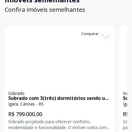
Confira imóveis semelhantes
Cód:
20275
Comparar
Có
Sobrado
Sob
Sobrado com 3(três) dormitórios sendo um
Sob
suíte e duas vagas de garagem
Iga
Igara, Canoas - RS
Igar
R$ 799.000,00
R$ 
Sobrado projetado para oferecer conforto,
Solu
modernidade e funcionalidade. O imóvel conta com 3
para