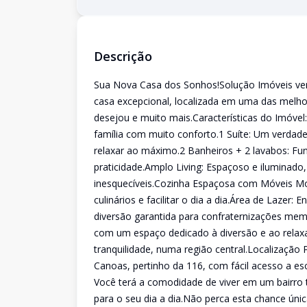
Descrição
Sua Nova Casa dos Sonhos!Solução Imóveis ven
casa excepcional, localizada em uma das melh
desejou e muito mais.Características do Imóvel
família com muito conforto.1 Suíte: Um verdade
relaxar ao máximo.2 Banheiros + 2 lavabos: Fu
praticidade.Amplo Living: Espaçoso e iluminad
inesquecíveis.Cozinha Espaçosa com Móveis Mo
culinários e facilitar o dia a dia.Área de Lazer:
diversão garantida para confraternizações memor
com um espaço dedicado à diversão e ao rela
tranquilidade, numa região central.Localização 
Canoas, pertinho da 116, com fácil acesso a es
Você terá a comodidade de viver em um bairro
para o seu dia a dia.Não perca esta chance úni