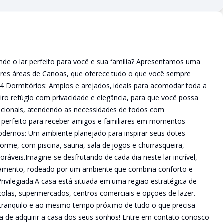
de o lar perfeito para você e sua família? Apresentamos uma
ores áreas de Canoas, que oferece tudo o que você sempre
:4 Dormitórios: Amplos e arejados, ideais para acomodar toda a
iro refúgio com privacidade e elegância, para que você possa
ncionais, atendendo as necessidades de todos com
o, perfeito para receber amigos e familiares em momentos
dernos: Um ambiente planejado para inspirar seus dotes
 Enorme, com piscina, sauna, sala de jogos e churrasqueira,
áveis.Imagine-se desfrutando de cada dia neste lar incrível,
xamento, rodeado por um ambiente que combina conforto e
Privilegiada:A casa está situada em uma região estratégica de
colas, supermercados, centros comerciais e opções de lazer.
 tranquilo e ao mesmo tempo próximo de tudo o que precisa
ca de adquirir a casa dos seus sonhos! Entre em contato conosco