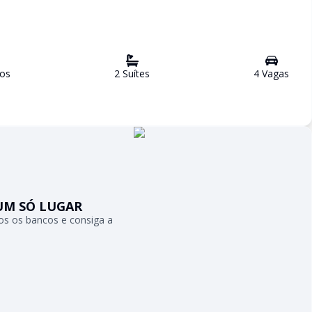
ro
s
2
Suíte
s
4
Vaga
s
UM SÓ LUGAR
s os bancos e consiga a