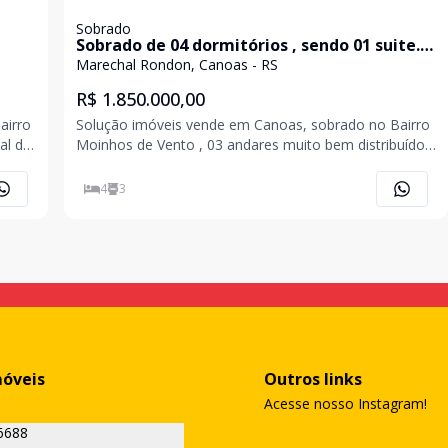
Sobrado
Sobrado de 04 dormitórios , sendo 01 suite.
Bairro Moinhos de Vento em Canoas
Marechal Rondon, Canoas - RS
R$ 1.850.000,00
airro
Solução imóveis vende em Canoas, sobrado no Bairro
al de
Moinhos de Vento , 03 andares muito bem distribuídos,
dade
com 04 quartos, sendo 01 suíte com hidromassagem,
lavabo, banheiro social, escritório e um estúdio de
4
3
música. Garagem para quatro carros, ampla área
móveis
Outros links
Acesse nosso Instagram!
6688