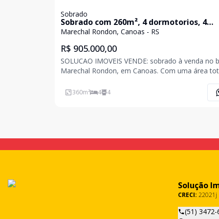
Sobrado
Sobrado com 260m², 4 dormotorios, 4
banheiros, 3 vagas no bairro Marechal
Marechal Rondon, Canoas - RS
Rondon - Canoas
R$ 905.000,00
SOLUCAO IMOVEIS VENDE: sobrado à venda no b
Marechal Rondon, em Canoas. Com uma área tot
360m² e área privativa de 360,6 m², esta proprie
oferece amplo espaço e conforto. Possui 4 dormi
360
m²
4
4
Solução I
CRECI:
22021j
(51) 3472-