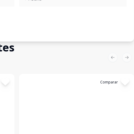
tes
Previous sl
Nex
Cód:
20298
Comparar