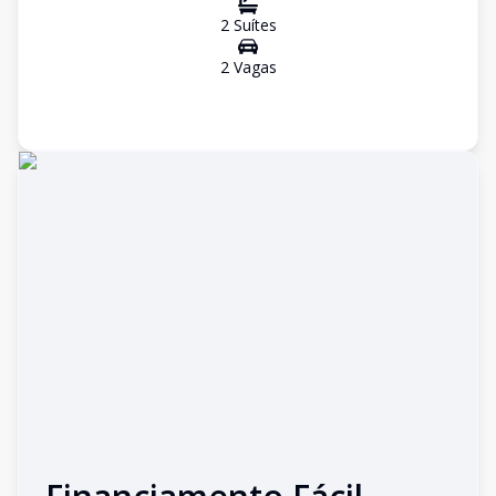
2
Suíte
s
2
Vaga
s