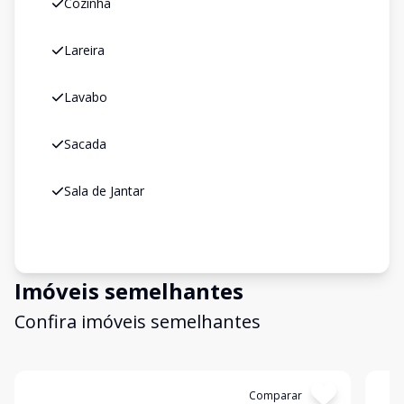
Cozinha
Lareira
Lavabo
Sacada
Sala de Jantar
Imóveis semelhantes
Confira imóveis semelhantes
Cód:
17101
Comparar
Có