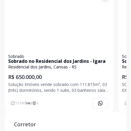
Sobrado
Sob
Sobrado no Residencial dos Jardins - Igara
Sob
Opo
Residencial dos Jardins, Canoas - RS
Resi
R$ 650.000,00
R$ 
Solução Imóveis vende sobrado com 111.815m², 03
SOL
(três) dormitórios, sendo 1 suite, 03 banheiros sala
EXCL
de estar, jantar, churrasqueira, lavanderia com piso
Proj
laminado em toda a extensão e cerâmico na área da
tecn
111
m²
3
3
1
churrasqueira e lavanderia com orientação solar No
auto
ener
Corretor