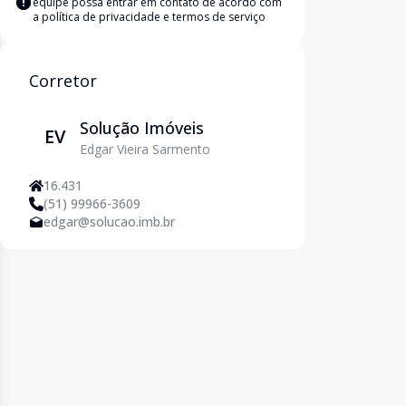
equipe possa entrar em contato de acordo com
a
política de privacidade e termos de serviço
Corretor
Solução Imóveis
EV
Edgar Vieira Sarmento
16.431
(51) 99966-3609
edgar@solucao.imb.br