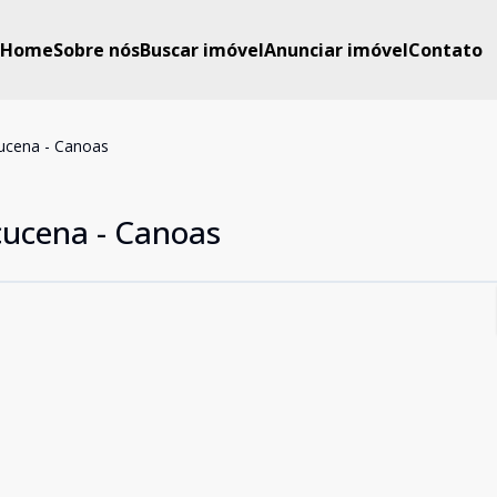
Home
Sobre nós
Buscar imóvel
Anunciar imóvel
Contato
çucena - Canoas
çucena - Canoas