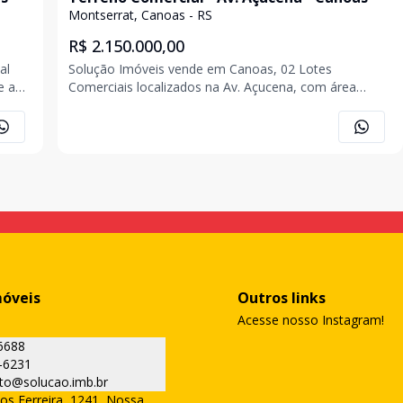
Montserrat, Canoas - RS
R$ 2.150.000,00
al
Solução Imóveis vende em Canoas, 02 Lotes
e ao
Comerciais localizados na Av. Açucena, com área
superficial de 720,00m², medindo 24,00m x 30,00m,
m
posicionados na frente do The Garden III. Avenida
g
comercial localizada em bairro classe média alta,
próxima ao Par
móveis
Outros links
Acesse nosso Instagram!
6688
-6231
to@solucao.imb.br
os Ferreira, 1241, Nossa