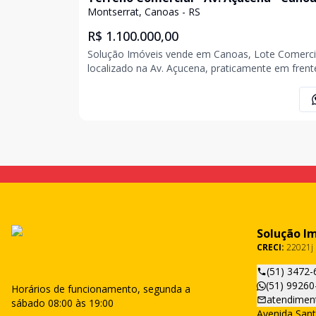
Montserrat, Canoas - RS
R$ 1.100.000,00
Solução Imóveis vende em Canoas, Lote Comerci
localizado na Av. Açucena, praticamente em frent
The Garden III, com área superficial de 383,00m²,
medindo 12,00m x 32,00m. Avenida localizada e
bairro classe média alta, próxima ao ParkShoppin
Canoas,
Solução I
CRECI:
22021j
(51) 3472-
(51) 99260
Horários de funcionamento, segunda a
atendimen
sábado 08:00 às 19:00
Avenida Sant