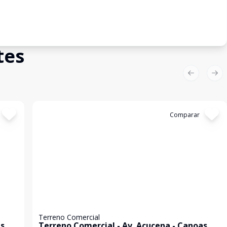
tes
Previous sl
Nex
Cód:
16382
Comparar
Terreno Comercial
as
Terreno Comercial - Av. Açucena - Canoas