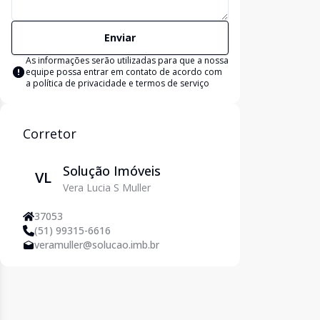
Enviar
As informações serão utilizadas para que a nossa
equipe possa entrar em contato de acordo com
a
política de privacidade e termos de serviço
Corretor
Solução Imóveis
VL
Vera Lucia S Muller
37053
(51) 99315-6616
veramuller@solucao.imb.br