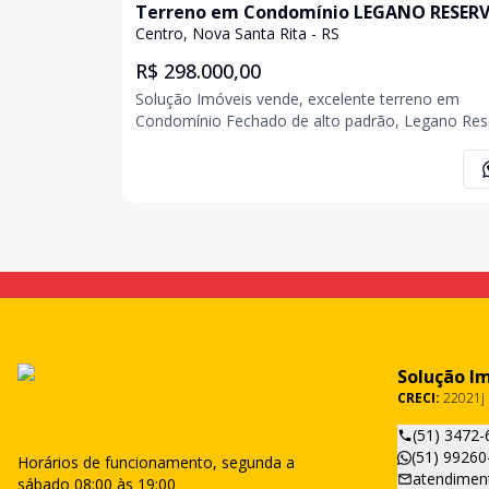
Terreno em Condomínio LEGANO RESER
Centro, Nova Santa Rita - RS
R$ 298.000,00
Solução Imóveis vende, excelente terreno em
Condomínio Fechado de alto padrão, Legano Res
em Nova Santa Rita.Possui infraestrutura comple
com salão de Festas, Rooftop com piscinas adult
infantil, deck molhado, lounge bar, sala de jogos,
academia,
Solução I
CRECI:
22021j
(51) 3472-
(51) 99260
Horários de funcionamento, segunda a
atendimen
sábado 08:00 às 19:00