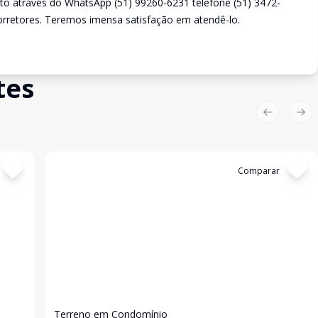
to através do WhatsApp (51) 99260-6231 telefone (51) 3472-
rretores. Teremos imensa satisfação em atendê-lo.
tes
Previous sl
Nex
Cód:
17432
Comparar
Terreno em Condomínio