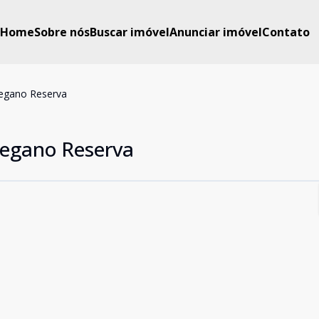
Home
Sobre nós
Buscar imóvel
Anunciar imóvel
Contato
egano Reserva
egano Reserva