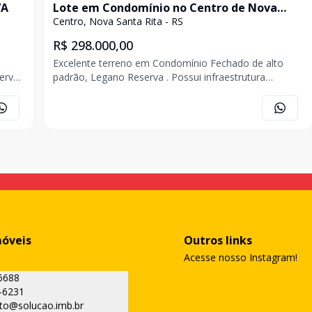
VA
Lote em Condomínio no Centro de Nova
Santa Rita
Centro, Nova Santa Rita - RS
R$ 298.000,00
Excelente terreno em Condomínio Fechado de alto
erva
padrão, Legano Reserva . Possui infraestrutura
ta
completa com salão de Festas, Rooftop com piscinas
o e
adulto e infantil, deck molhado, lounge bar, sala de
jogos, academia, quadra poliesportiva, pet place, guarit
móveis
Outros links
Acesse nosso Instagram!
6688
-6231
to@solucao.imb.br