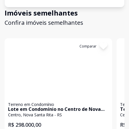
Imóveis semelhantes
Confira imóveis semelhantes
Cód:
17432
Comparar
Có
Terreno em Condomínio
Terr
Lote em Condomínio no Centro de Nova
Ter
Santa Rita
Nov
Centro, Nova Santa Rita - RS
Cent
R$ 298.000,00
R$ 